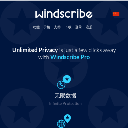
功能
价格
支持
下载
登录
注册
Unlimited Privacy
is just a few clicks away
with
Windscribe Pro
无限数据
Infinite Protection