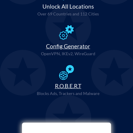
Unlock All Locations
Over 69 Countries and 112 Cities
Config Generator
OpenVPN, IKEv2, WireGuard
R.O.B.E.R.T
Blocks Ads, Trackers and Malware
选择付款方式