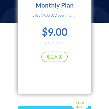
Monthly Plan
信用卡
Billed $9.00 USD every month
PayPal
$9.00
Cryptocurrency
Local Payments
per month
Renews automatically. Cancel anytime.
现在购买
继续
返回
COOL
BADGE