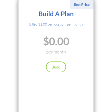
Best Price
选择付款方式
Build A Plan
信用卡
Billed $1.00 per location, per month
PayPal
$0.00
Cryptocurrency
Local Payments
per month
Renews automatically. Cancel anytime.
Build
继续
返回