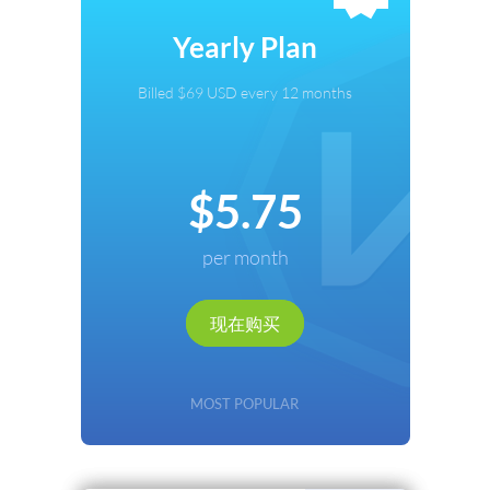
选择付款方式
Yearly Plan
信用卡
Billed $69 USD every 12 months
PayPal
Cryptocurrency
$5.75
Local Payments
per month
Renews automatically. Cancel anytime.
现在购买
继续
返回
MOST POPULAR